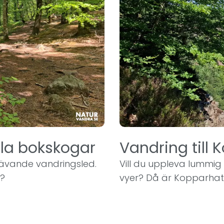
la bokskogar
Vandring till
rävande vandringsled.
Vill du uppleva lummi
a?
vyer? Då är Kopparhat