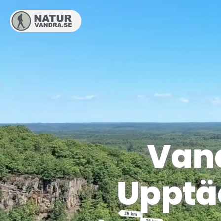
Vand
Upptä