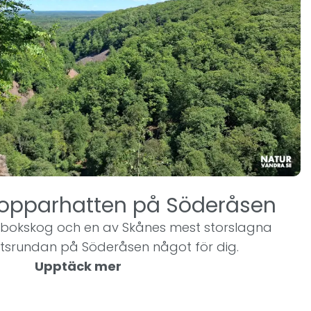
 Kopparhatten på Söderåsen
g bokskog och en av Skånes mest storslagna
tsrundan på Söderåsen något för dig.
Upptäck mer