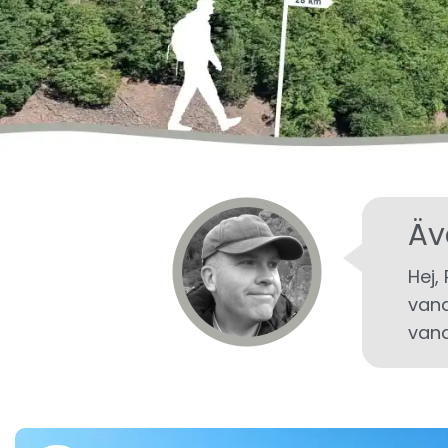
Äv
Hej,
vand
vand