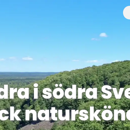
ra i södra Sv
ck natursköna