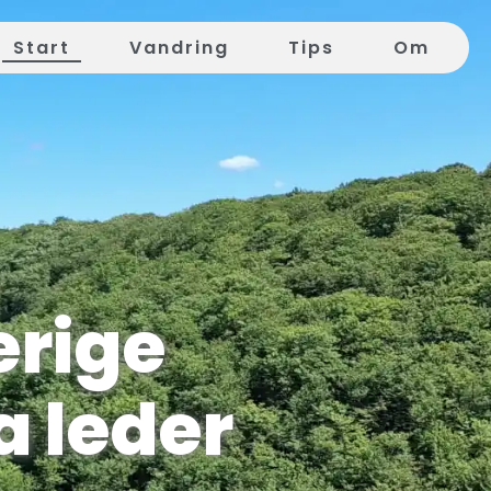
Start
Vandring
Tips
Om
erige
 leder