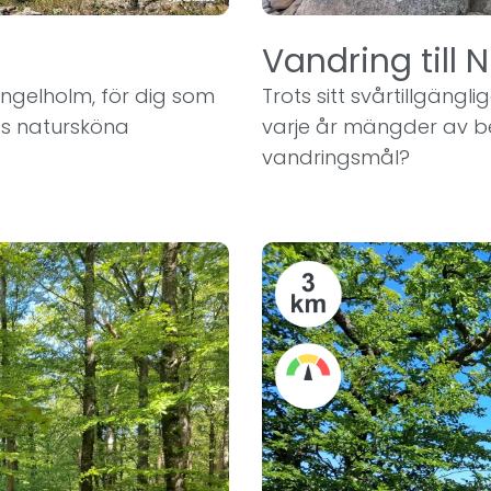
Vandring till 
Ängelholm, för dig som
Trots sitt svårtillgängl
es natursköna
varje år mängder av bes
vandringsmål?